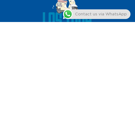
Contact us via WhatsApp
Το Los Tour βρίσκεται στη Μήλο και προσφέρει ενοικίαση
ATV, Buggy & Scooter για να απολαύσετε μια ασφαλή και
ευχάριστη εμπειρία στο νησί μας.
ΠΛΗΡΟΦΟΡΙΕΣ
Προφίλ
ATV
Buggy
Scooter
Όροι Ενοικίασης
Επικοινωνία
Πολιτική Απορρήτου