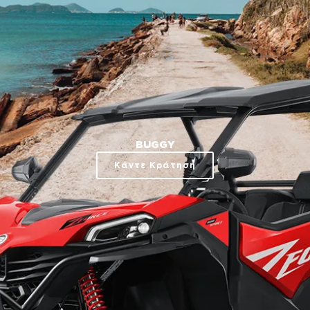
BUGGY
Κάντε Κράτηση